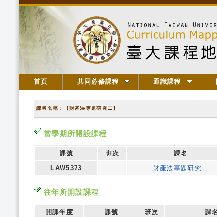
首頁
共同必修課程
通識課程
課程名稱：【財產法專題研究二】
當學期所開設課程
課號
班次
課名
LAW5373
財產法專題研究二
往年所開設課程
開課年度
課號
班次
課