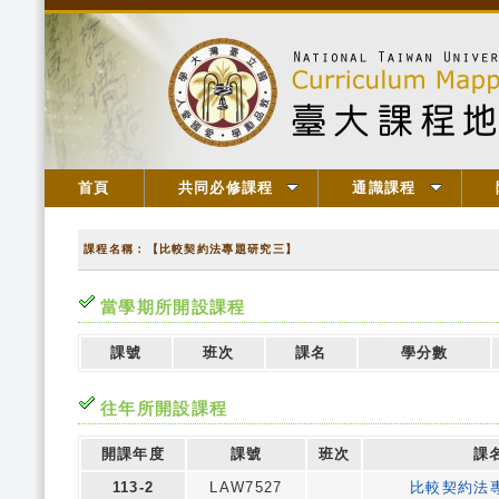
首頁
共同必修課程
通識課程
課程名稱：【比較契約法專題研究三】
當學期所開設課程
課號
班次
課名
學分數
往年所開設課程
開課年度
課號
班次
課
113-2
LAW7527
比較契約法