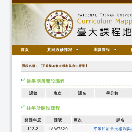
首頁
共同必修課程
通識課程
課程名稱：【平等和加拿大權利與自由憲章】
當學期所開設課程
課號
班次
課名
學分數
往年所開設課程
開課年度
課號
班次
課名
112-2
LAW7820
平等和加拿大權利與