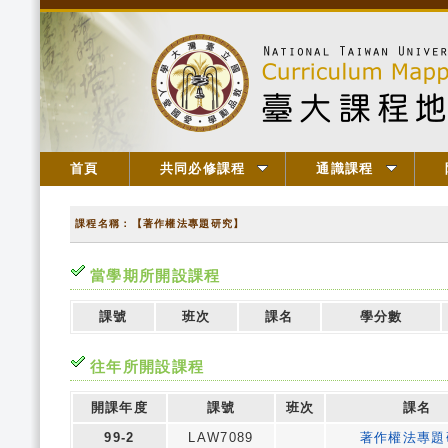
首頁
共同必修課程
通識課程
課程名稱：【著作權法專題研究】
當學期所開設課程
課號
班次
課名
學分數
往年所開設課程
開課年度
課號
班次
課名
99-2
LAW7089
著作權法專題