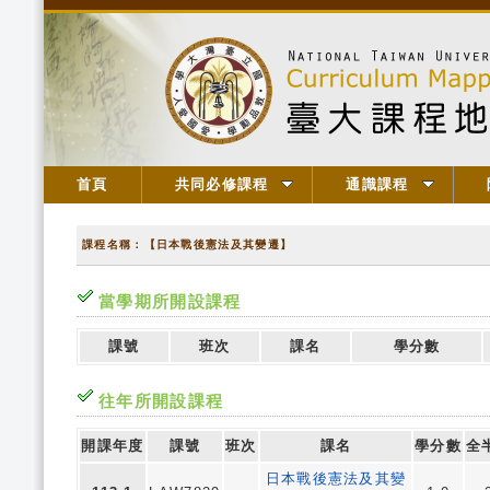
首頁
共同必修課程
通識課程
課程名稱：【日本戰後憲法及其變遷】
當學期所開設課程
課號
班次
課名
學分數
往年所開設課程
開課年度
課號
班次
課名
學分數
全
日本戰後憲法及其變