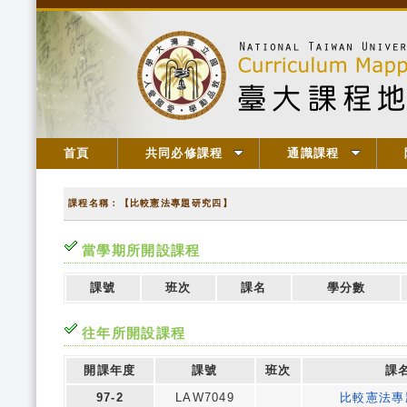
首頁
共同必修課程
通識課程
課程名稱：【比較憲法專題研究四】
當學期所開設課程
課號
班次
課名
學分數
往年所開設課程
開課年度
課號
班次
課
97-2
LAW7049
比較憲法專