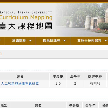
通識課程
院系所課程
其他全校性課程
究】
課名
學分數
全半年
授課教師
人工智慧與法律專題研究
2.0
2
蔡明誠
班次
課名
學分數
全半年
授