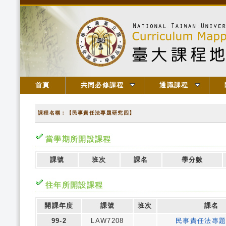
首頁
共同必修課程
通識課程
課程名稱：【民事責任法專題研究四】
當學期所開設課程
課號
班次
課名
學分數
往年所開設課程
開課年度
課號
班次
課名
99-2
LAW7208
民事責任法專