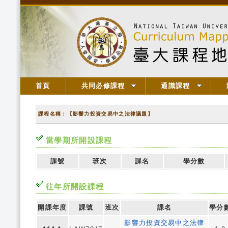
首頁
共同必修課程
通識課程
課程名稱：【影響力投資交易中之法律議題】
當學期所開設課程
課號
班次
課名
學分數
往年所開設課程
開課年度
課號
班次
課名
學分
影響力投資交易中之法律