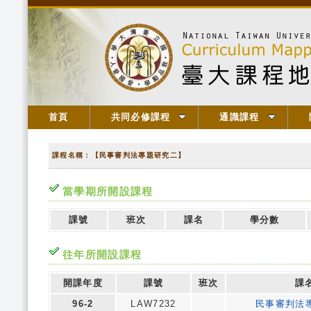
首頁
共同必修課程
通識課程
課程名稱：【民事審判法專題研究二】
當學期所開設課程
課號
班次
課名
學分數
往年所開設課程
開課年度
課號
班次
課
96-2
LAW7232
民事審判法