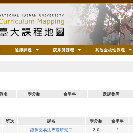
通識課程
院系所課程
其他全校性課程
】
課名
學分數
全半年
授課教師
班次
課名
學分數
全半年
證券交易法專題研究二
2.0
2