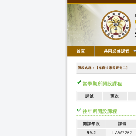
首頁
共同必修課程
課程名稱：【海商法專題研究二】
當學期所開設課程
課號
班次
往年所開設課程
開課年度
課號
99-2
LAW7262