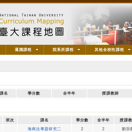
通識課程
院系所課程
其他全校性課程
課名
學分數
全半年
授課教師
班次
課名
學分數
全半年
授課
海商法專題研究二
2
2
劉宗