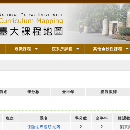
通識課程
院系所課程
其他全校性課程
課名
學分數
全半年
授課教師
班次
課名
學分數
全半年
授課
保險法專題研究四
2
2
劉宗