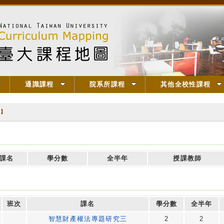
通識課程
院系所課程
其他全校性課程
三】
課名
學分數
全半年
授課教師
班次
課名
學分數
全半年
智慧財產權法專題研究三
2
2