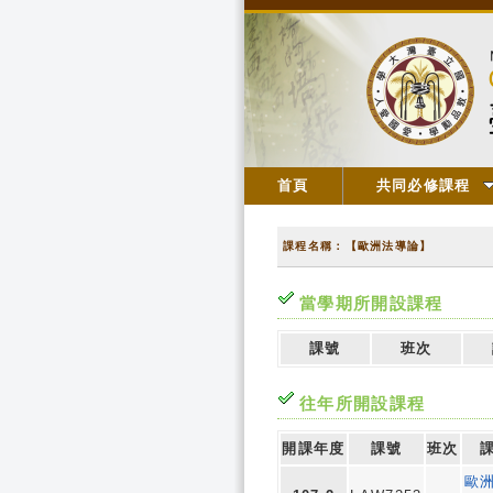
首頁
共同必修課程
課程名稱：【歐洲法導論】
當學期所開設課程
課號
班次
往年所開設課程
開課年度
課號
班次
歐