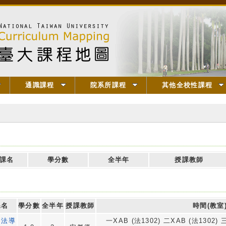
通識課程
院系所課程
其他全校性課程
課名
學分數
全半年
授課教師
課名
學分數
全半年
授課教師
時間(教室
洲法導
一XAB (法1302) 二XAB (法1302) 