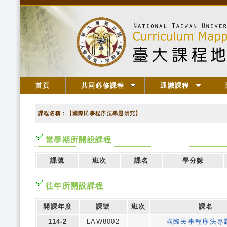
首頁
共同必修課程
通識課程
課程名稱：【國際民事程序法專題研究】
當學期所開設課程
課號
班次
課名
學分數
往年所開設課程
開課年度
課號
班次
課名
114-2
LAW8002
國際民事程序法專