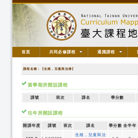
首頁
共同必修課程
通識課程
課程名稱：【生殖，兒童與法律】
當學期所開設課程
課號
班次
課名
學分數
往年所開設課程
開課年度
課號
班次
課名
學分數
全半年
生殖，兒童與法