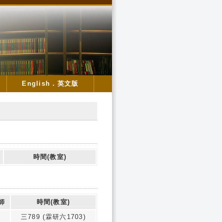
English．英文版
時間(教室)
師
時間(教室)
三789 (霖研六1703)