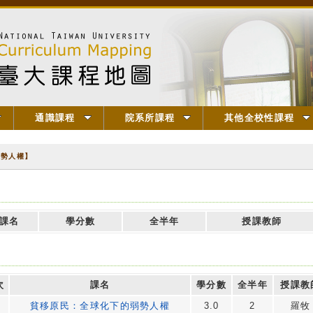
通識課程
院系所課程
其他全校性課程
弱勢人權】
課名
學分數
全半年
授課教師
次
課名
學分數
全半年
授課教
貧移原民：全球化下的弱勢人權
3.0
2
羅牧