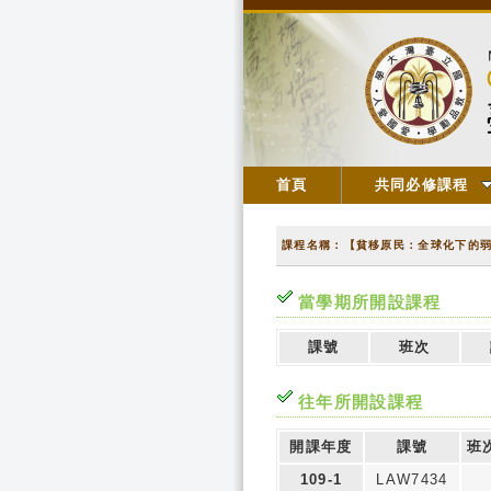
首頁
共同必修課程
課程名稱：【貧移原民：全球化下的
當學期所開設課程
課號
班次
往年所開設課程
開課年度
課號
班
109-1
LAW7434