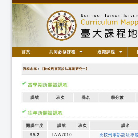
首頁
共同必修課程
通識課程
課程名稱：【比較刑事訴訟法專題研究一】
當學期所開設課程
課號
班次
課名
學分數
往年所開設課程
開課年度
課號
班次
課名
99-2
LAW7010
比較刑事訴訟法專