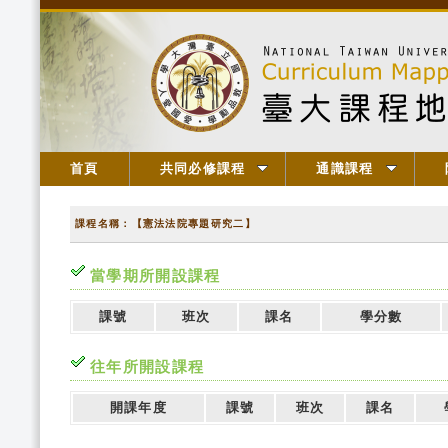
首頁
共同必修課程
通識課程
課程名稱：【憲法法院專題研究二】
當學期所開設課程
課號
班次
課名
學分數
往年所開設課程
開課年度
課號
班次
課名