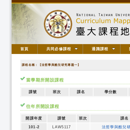
首頁
共同必修課程
通識課程
課程名稱：【法哲學與酷兒研究專題一】
當學期所開設課程
課號
班次
課名
學分數
往年所開設課程
開課年度
課號
班次
課名
101-2
LAW5117
法哲學與酷兒