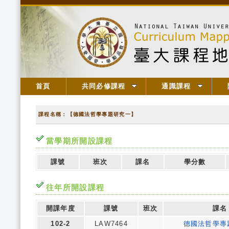
首頁
共同必修課程
通識課程
課程名稱：【德國法哲學專題研究一】
當學期所開設課程
課號
班次
課名
學分數
往年所開設課程
開課年度
課號
班次
課名
102-2
LAW7464
德國法哲學專