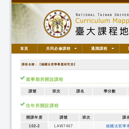
首頁
共同必修課程
通識課程
課程名稱：【德國法哲學專題研究四】
當學期所開設課程
課號
班次
課名
學分數
往年所開設課程
開課年度
課號
班次
課
102-2
LAW7467
德國法哲學