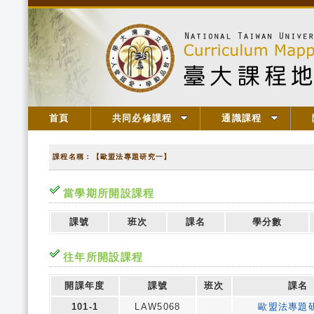
首頁
共同必修課程
通識課程
課程名稱：【歐盟法專題研究一】
當學期所開設課程
課號
班次
課名
學分數
往年所開設課程
開課年度
課號
班次
課名
101-1
LAW5068
歐盟法專題