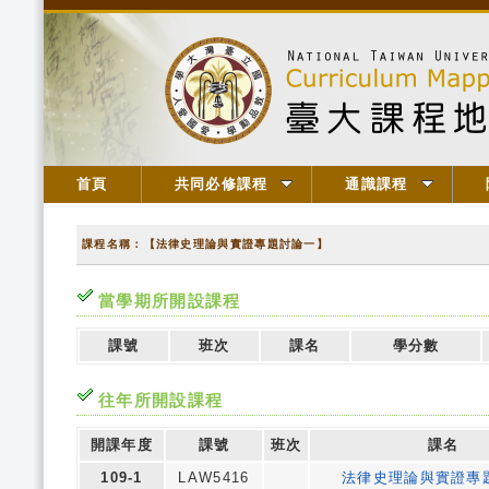
首頁
共同必修課程
通識課程
課程名稱：【法律史理論與實證專題討論一】
當學期所開設課程
課號
班次
課名
學分數
往年所開設課程
開課年度
課號
班次
課名
109-1
LAW5416
法律史理論與實證專