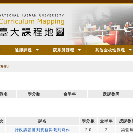
通識課程
院系所課程
其他全校性課程
判寫作】
課名
學分數
全半年
授課教師
次
課名
學分數
全半年
授課教
行政訴訟審判實務與裁判寫作
2.0
2
梁哲