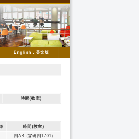
English．英文版
時間(教室)
師
時間(教室)
瑋
四AB (霖研四1701)