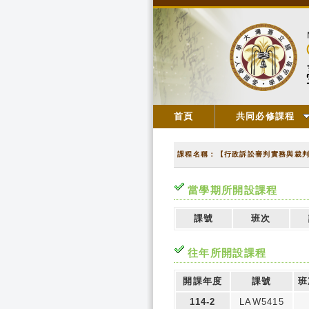
首頁
共同必修課程
課程名稱：【行政訴訟審判實務與裁
當學期所開設課程
課號
班次
往年所開設課程
開課年度
課號
班
114-2
LAW5415