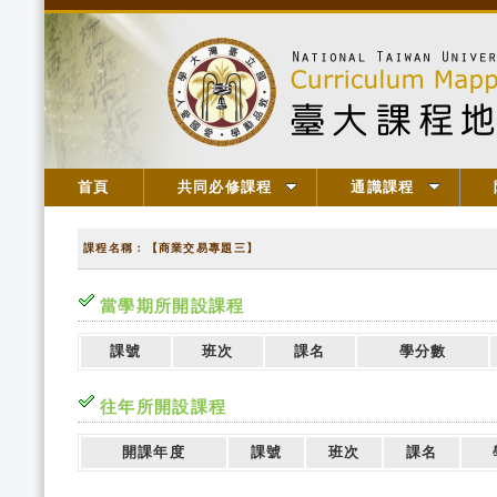
首頁
共同必修課程
通識課程
課程名稱：【商業交易專題三】
當學期所開設課程
課號
班次
課名
學分數
往年所開設課程
開課年度
課號
班次
課名