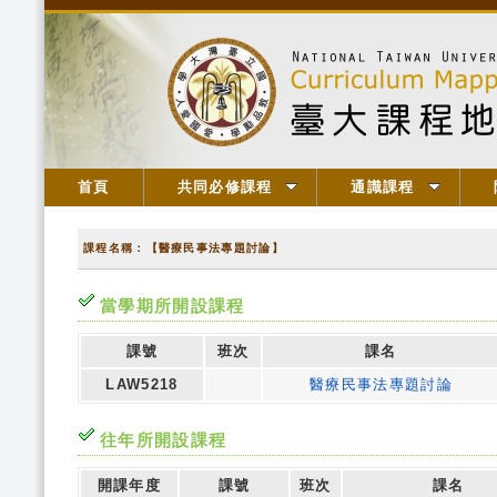
首頁
共同必修課程
通識課程
課程名稱：【醫療民事法專題討論】
當學期所開設課程
課號
班次
課名
LAW5218
醫療民事法專題討論
往年所開設課程
開課年度
課號
班次
課名