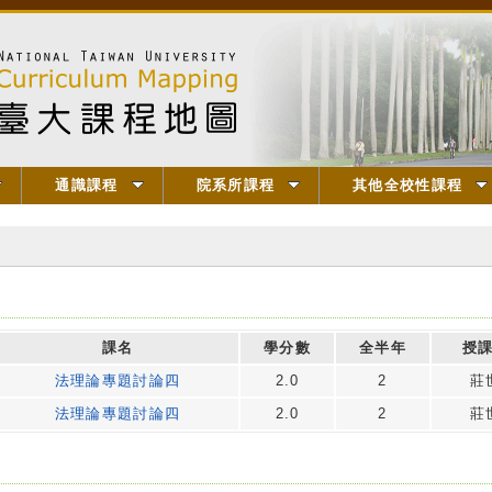
通識課程
院系所課程
其他全校性課程
課名
學分數
全半年
授
法理論專題討論四
2.0
2
莊
法理論專題討論四
2.0
2
莊