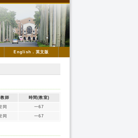
English．英文版
課教師
時間(教室)
世同
一67
世同
一67