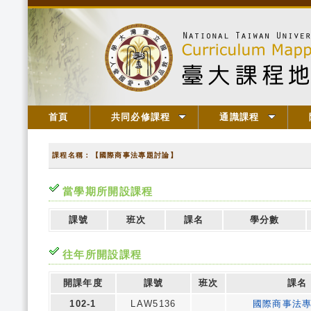
首頁
共同必修課程
通識課程
課程名稱：【國際商事法專題討論】
當學期所開設課程
課號
班次
課名
學分數
往年所開設課程
開課年度
課號
班次
課名
102-1
LAW5136
國際商事法