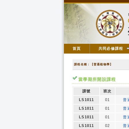
首頁
共同必修課程
課程名稱：【普通植物學】
當學期所開設課程
課號
班次
LS1011
01
普
LS1011
01
普
LS1011
01
普
LS1011
02
普