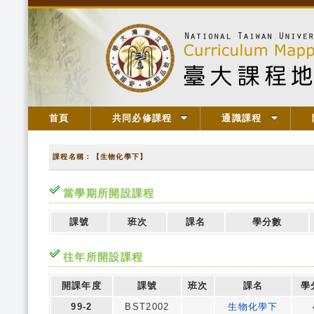
首頁
共同必修課程
通識課程
課程名稱：【生物化學下】
當學期所開設課程
課號
班次
課名
學分數
往年所開設課程
開課年度
課號
班次
課名
學
99-2
BST2002
生物化學下