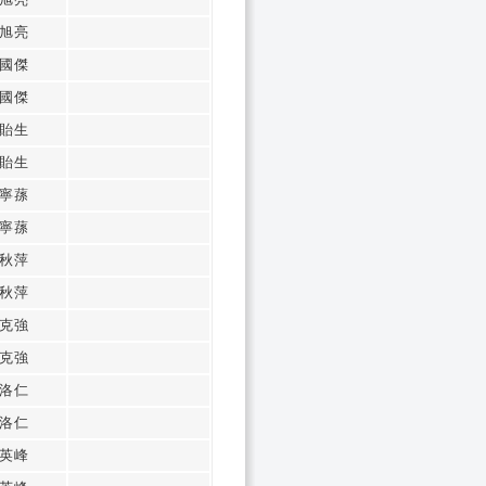
旭亮
國傑
國傑
貽生
貽生
寧蓀
寧蓀
秋萍
秋萍
克強
克強
洛仁
洛仁
英峰