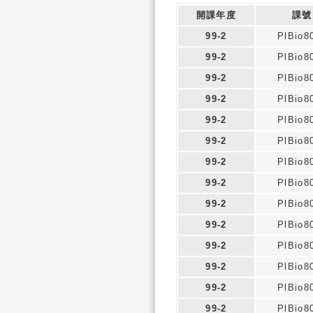
開課年度
課號
99-2
PlBio8
99-2
PlBio8
99-2
PlBio8
99-2
PlBio8
99-2
PlBio8
99-2
PlBio8
99-2
PlBio8
99-2
PlBio8
99-2
PlBio8
99-2
PlBio8
99-2
PlBio8
99-2
PlBio8
99-2
PlBio8
99-2
PlBio8