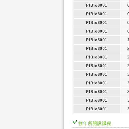
PlBio8001
PlBio8001
PlBio8001
PlBio8001
PlBio8001
PlBio8001
PlBio8001
PlBio8001
PlBio8001
PlBio8001
PlBio8001
PlBio8001
PlBio8001
往年所開設課程