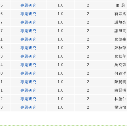
05
專題研究
1.0
2
蕭 蔚
06
專題研究
1.0
2
靳宗洛
07
專題研究
1.0
2
謝旭亮
07
專題研究
1.0
2
謝旭亮
11
專題研究
1.0
2
鄭貽生
23
專題研究
1.0
2
鄭秋萍
23
專題研究
1.0
2
鄭秋萍
24
專題研究
1.0
2
吳克強
30
專題研究
1.0
2
何銘洋
31
專題研究
1.0
2
陳賢明
31
專題研究
1.0
2
陳賢明
32
專題研究
1.0
2
林盈仲
33
專題研究
1.0
2
楊淑怡