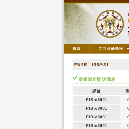
首頁
共同必修課程
課程名稱：【專題研究】
當學期所開設課程
課號
PlBio8001
PlBio8001
PlBio8001
PlBio8001