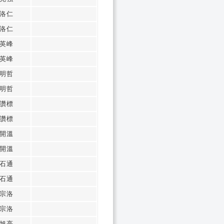
洛仁
洛仁
英峰
英峰
明哲
明哲
讚標
讚標
開溫
開溫
石通
石通
宗洛
宗洛
旭亮