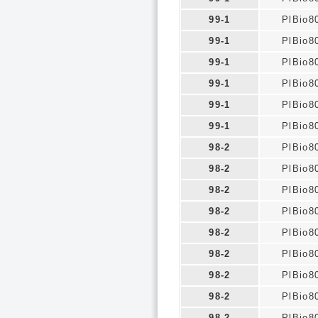
99-1
PlBio8
99-1
PlBio8
99-1
PlBio8
99-1
PlBio8
99-1
PlBio8
99-1
PlBio8
98-2
PlBio8
98-2
PlBio8
98-2
PlBio8
98-2
PlBio8
98-2
PlBio8
98-2
PlBio8
98-2
PlBio8
98-2
PlBio8
98-2
PlBio8