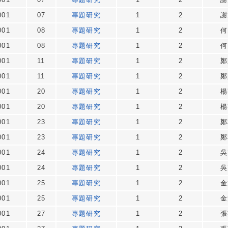
001
07
專題研究
1
2
謝
001
08
專題研究
1
2
何
001
08
專題研究
1
2
何
001
11
專題研究
1
2
鄭
001
11
專題研究
1
2
鄭
001
20
專題研究
1
2
楊
001
20
專題研究
1
2
楊
001
23
專題研究
1
2
鄭
001
23
專題研究
1
2
鄭
001
24
專題研究
1
2
吳
001
24
專題研究
1
2
吳
001
25
專題研究
1
2
金
001
25
專題研究
1
2
金
001
27
專題研究
1
2
張