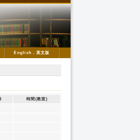
English．英文版
師
時間(教室)