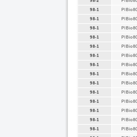
98-2
PlBio8
98-1
PlBio8
98-1
PlBio8
98-1
PlBio8
98-1
PlBio8
98-1
PlBio8
98-1
PlBio8
98-1
PlBio8
98-1
PlBio8
98-1
PlBio8
98-1
PlBio8
98-1
PlBio8
98-1
PlBio8
98-1
PlBio8
98-1
PlBio8