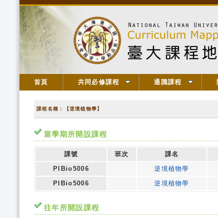
首頁
共同必修課程
通識課程
課程名稱：【逆境植物學】
當學期所開設課程
課號
班次
課名
PlBio5006
逆境植物學
PlBio5006
逆境植物學
往年所開設課程