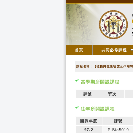
首頁
共同必修課程
課程名稱：【植物與微生物交互作用
當學期所開設課程
課號
班次
往年所開設課程
開課年度
課號
97-2
PlBio5019