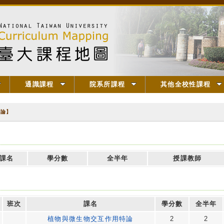
通識課程
院系所課程
其他全校性課程
特論】
課名
學分數
全半年
授課教師
班次
課名
學分數
全半年
植物與微生物交互作用特論
2
2