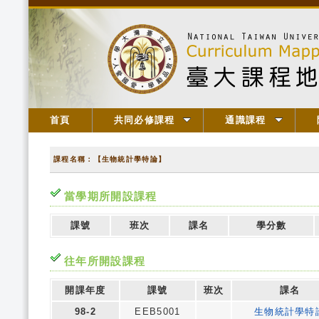
首頁
共同必修課程
通識課程
課程名稱：【生物統計學特論】
當學期所開設課程
課號
班次
課名
學分數
往年所開設課程
開課年度
課號
班次
課名
98-2
EEB5001
生物統計學特