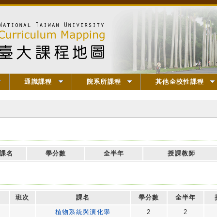
通識課程
院系所課程
其他全校性課程
課名
學分數
全半年
授課教師
班次
課名
學分數
全半年
植物系統與演化學
2
2