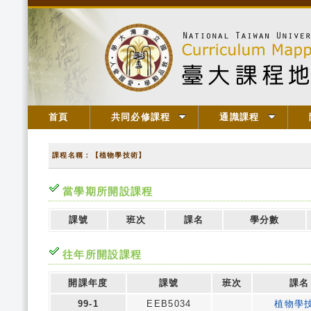
首頁
共同必修課程
通識課程
課程名稱：【植物學技術】
當學期所開設課程
課號
班次
課名
學分數
往年所開設課程
開課年度
課號
班次
課名
99-1
EEB5034
植物學