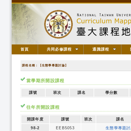
首頁
共同必修課程
通識課程
課程名稱：【生態學專題討論】
當學期所開設課程
課號
班次
課名
學分數
往年所開設課程
開課年度
課號
班次
課名
98-2
EEB5053
生態學專題討