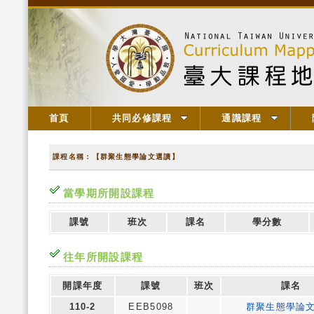
首頁
共同必修課程
通識課程
課程名稱：【群聚生態學論文選讀】
當學期所開設課程
課號
班次
課名
學分數
往年所開設課程
開課年度
課號
班次
課名
110-2
EEB5098
群聚生態學論