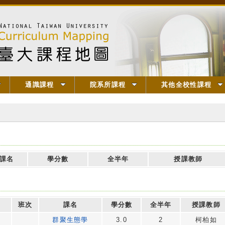
通識課程
院系所課程
其他全校性課程
課名
學分數
全半年
授課教師
班次
課名
學分數
全半年
授課教師
群聚生態學
3.0
2
柯柏如