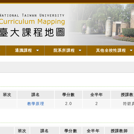
通識課程
院系所課程
其他全校性課程
班次
課名
學分數
全半年
授課教
教學原理
2.0
2
符碧
班次
課名
學分數
全半年
授課教師