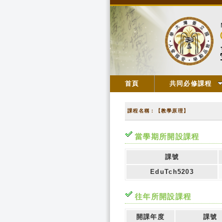
首頁
共同必修課程
課程名稱：【教學原理】
當學期所開設課程
課號
EduTch5203
往年所開設課程
開課年度
課號