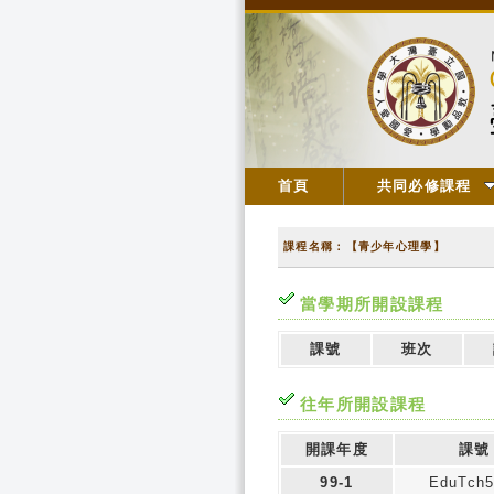
首頁
共同必修課程
課程名稱：【青少年心理學】
當學期所開設課程
課號
班次
往年所開設課程
開課年度
課號
99-1
EduTch5