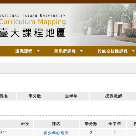
通識課程
院系所課程
其他全校性課程
課名
學分數
全半年
授課教師
班次
課名
學分數
全半年
311
青少年心理學
2
2