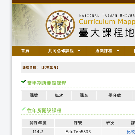
首頁
共同必修課程
通識課程
課程名稱：【比較教育】
當學期所開設課程
課號
班次
課名
學分數
往年所開設課程
開課年度
課號
班次
114-2
EduTch5333
比