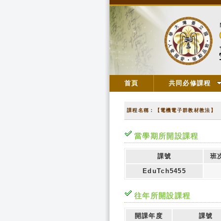
首頁
共同必修課程
課程名稱：【電機電子群教材教法】
當學期所開設課程
課號
班
EduTch5455
往年所開設課程
開課年度
課號