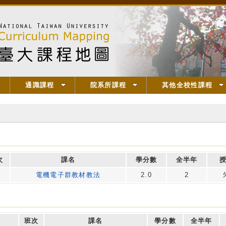
通識課程
院系所課程
其他全校性課程
次
課名
學分數
全半年
電機電子群教材教法
2.0
2
班次
課名
學分數
全半年