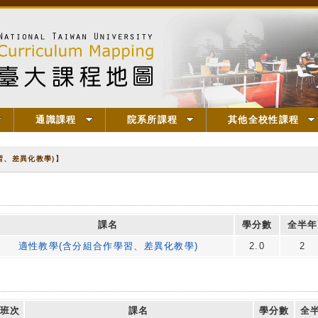
通識課程
院系所課程
其他全校性課程
習、差異化教學)】
課名
學分數
全半年
適性教學(含分組合作學習、差異化教學)
2.0
2
班次
課名
學分數
全