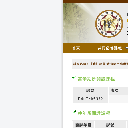
首頁
共同必修課程
課程名稱：【適性教學(含分組合作學
當學期所開設課程
課號
班次
EduTch5332
往年所開設課程
開課年度
課號