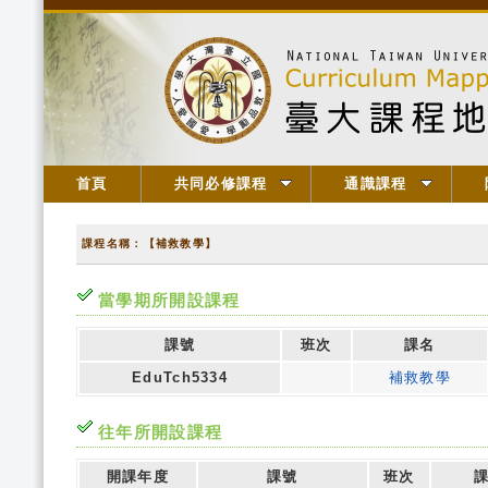
首頁
共同必修課程
通識課程
課程名稱：【補救教學】
當學期所開設課程
課號
班次
課名
EduTch5334
補救教學
往年所開設課程
開課年度
課號
班次