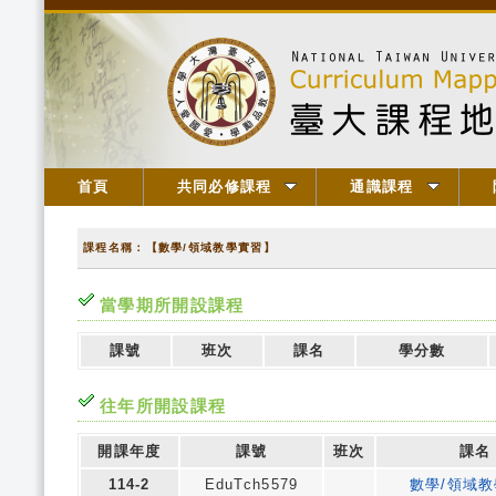
首頁
共同必修課程
通識課程
課程名稱：【數學/領域教學實習】
當學期所開設課程
課號
班次
課名
學分數
往年所開設課程
開課年度
課號
班次
課名
114-2
EduTch5579
數學/領域