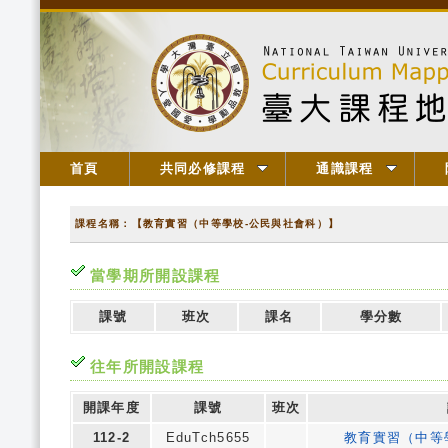
首頁
共同必修課程
通識課程
課程名稱：【教育實習（中等學校-公民與社會科）】
當學期所開設課程
課號
班次
課名
學分數
往年所開設課程
開課年度
課號
班次
112-2
EduTch5655
教育實習（中等