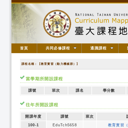
首頁
共同必修課程
通識課程
課程名稱：【教育實習（動力機械群）】
當學期所開設課程
課號
班次
課名
學分數
往年所開設課程
開課年度
課號
班次
100-1
EduTch5658
教育實習